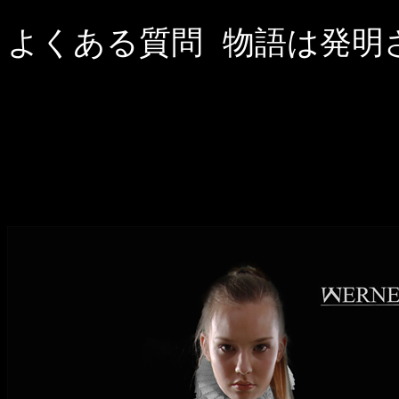
よくある質問
 物語は発明
..
...... 
?..........................................
............................
........