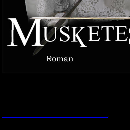
....................................
verwandte themen
......